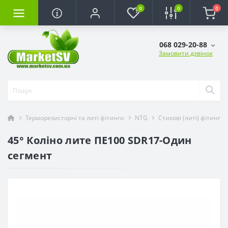
0
0
0
068 029-20-88
Замовити дзвінок
Терморезисторні та литі фітинги
NTG
Стикові (литі) фітинги 
45° Коліно лите ПЕ100 SDR17-Один
сегмент