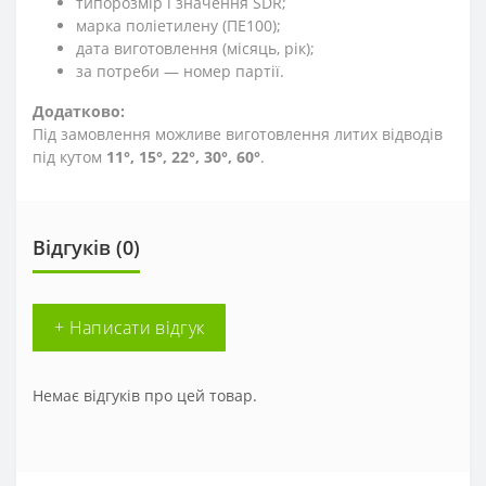
типорозмір і значення SDR;
марка поліетилену (ПЕ100);
дата виготовлення (місяць, рік);
за потреби — номер партії.
Додатково:
Під замовлення можливе виготовлення литих відводів
під кутом
11°, 15°, 22°, 30°, 60°
.
Відгуків (0)
+ Написати відгук
Немає відгуків про цей товар.