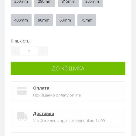
250mm
280mm
315mm
355mm
400mm
90mm
63mm
75mm
Кількість:
-
+
ДО КОШИКА
Оплата
Приймаємо оплату online
Доставка
У той же день при замовленні до 14:00