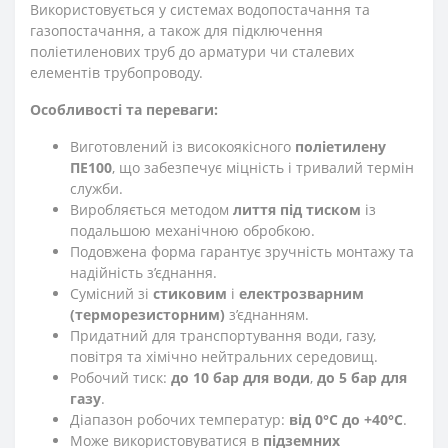
Використовується у системах водопостачання та
газопостачання, а також для підключення
поліетиленових труб до арматури чи сталевих
елементів трубопроводу.
Особливості та переваги:
Виготовлений із високоякісного
поліетилену
ПЕ100
, що забезпечує міцність і тривалий термін
служби.
Виробляється методом
лиття під тиском
із
подальшою механічною обробкою.
Подовжена форма гарантує зручність монтажу та
надійність з’єднання.
Сумісний зі
стиковим
і
електрозварним
(терморезисторним)
з’єднанням.
Придатний для транспортування води, газу,
повітря та хімічно нейтральних середовищ.
Робочий тиск:
до 10 бар для води
,
до 5 бар для
газу
.
Діапазон робочих температур:
від 0°C до +40°C
.
Може використовуватися в
підземних