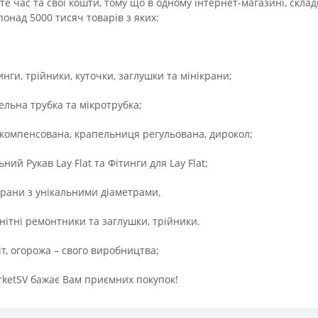
с та свої кошти, тому що в одному інтернет-магазині, склад
понад 5000 тисяч товарів з яких:
нги, трійники, куточки, заглушки та мінікрани;
ельна трубка та мікротрубка;
 компенсована, крапельниця регульована, дирокол;
ний Рукав Lay Flat та Фітинги для Lay Flat;
крани з унікальними діаметрами,
нітні ремонтники та заглушки, трійники.
ріт, огорожа – свого виробництва;
ketSV бажає Вам приємних покупок!