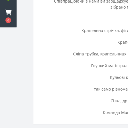
Співпрацюючи з нами ви заощаджуєте ча
зібрано 
0
Крапельна стрічка, фіти
Крап
Сліпа трубка, крапельниця
Гнучкий магістраль
Кульові 
так само різнома
Сітка, д
Команда Mar