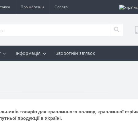
тавка
Про магазин
Оплата
г
Інформація
Зворотній зв'язок
льників товарів для краплинного поливу, краплинної стріч
путньої продукції в Україні.