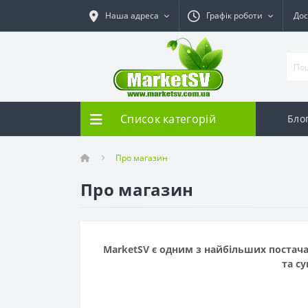
Наша адреса
Графік роботи
Дос
Список категорій
Бло
Про магазин
Про магазин
MarketSV є одним з найбільших постача
та су