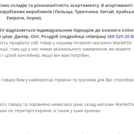
их складів та різноманітність асортименту. В асортименті
 зарубіжних виробників (Польща, Туреччина, Китай, Арабськ
Емірати, Корея).
відрізняється індивідуальним підходом до кожного клієн
ціни; Дилер, Опт, Роздріб (подробиці співпраці
068 029-20-8
вість придбати собі товар у нашому інтернет-магазині MarketSV
кції, тому що у нас немає мінімального замовлення, ви можете
 і цілий контейнер, якщо він вам потрібен.
овару Вам у найкоротші терміни та зручним для Вас способом
го товару та порівняно невисокої ціни, склад-магазин MarketS
ки на території України, а також у іших країнах.