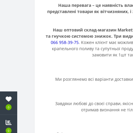
Наша перевага – це наявність власн
представлені товари як вітчизняних, і
Наш оптовий склад-магазин MarketSV 
та гнучкою системою знижок. Три види 
066 958-39-75
. Кожен клієнт має можли
крапельного поливу та супутньої проду
замовити як 1шт так
Ми розглянемо всі варіанти доставки т
Завдяки любові до своєї справи, якісно
0
отримав визнання не тіль
0