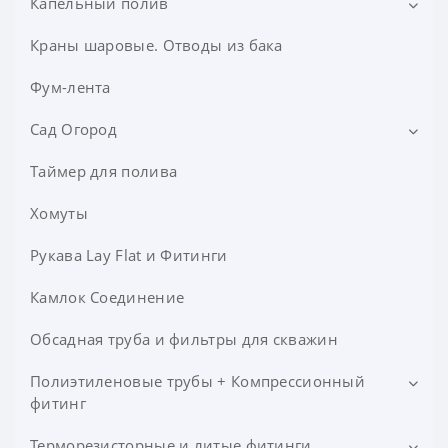
Капельный полив
Задвижки
Прокладки
Краны шаровые. Отводы из бака
Обратные клапана
Фланцы
Таймер для полива
Фум-лента
Капельная лента
Сад Огород
Миникраны и комплектующие для капельной
Таймер для полива
Товары для саженцев
ленты
Шланги
Хомуты
Фильтры, гидроциклоны,воздушные клапаны,
редукторы
Гофрошланги
Садовые разбрызгиватели
Рукава Lay Flat и Фитинги
Поливочные шланги
Инжекторы, системы всасывания, байпас
Адаптеры
Камлок Соединение
Шланги прозрачные Универсал
Держатели для дождевателей
Капельная многолетняя, слепая трубка
Обсадная труба и фильтры для скважин
Шланги специального назначения
Дождеватели Фаготы
Миникраны и комплектующие для капельной
Полиэтиленовые трубы + Компрессионный
(слепой) трубки
фитинг
Коннекторы
Фитинг для микротрубки
Терморезисторные и литые фитинги
Компрессионный фитинг
Кресты соединительные