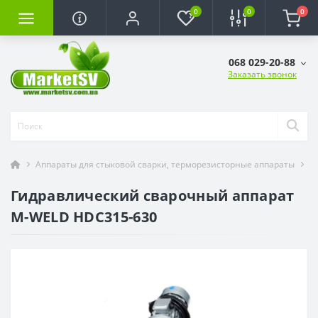
0
0
0
068 029-20-88
Заказать звонок
Аппараты для стыковой сварки, терморезисторные аппараты
А
Гидравлический сварочный аппарат
M-WELD HDC315-630