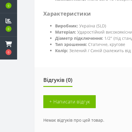
0
Характеристики
Виробник:
Україна (SLD)
0
Матеріал:
Ударостійкий високоякісн
Діаметр підключення:
1/2" (під ста
Тип зрошення:
Статичне, кругове
Колір:
Зелений / Синій (залежить від 
0
Відгуків (0)
+ Написати відгук
Немає відгуків про цей товар.