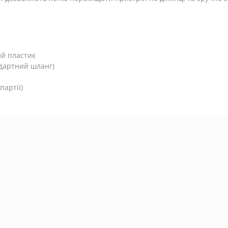
ий пластик
ндартний шланг)
партії)