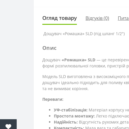
Огляд товару
Відгуків (0)
Пита
Дощувач «Ромашка» SLD (під шланг 1/2")
Опис
Дощувач
«Ромашка» SLD
— це перевірене
формі розпилювальної головки, пристрій р
Модель SLD виготовлена з високоміцного п
дощувач ідеально підходить для поливу кві
та не вимиває коріння.
Переваги:
УФ-стабілізація:
Матеріал корпусу не
Простота монтажу:
Легко підключаєт
Надійність:
Відсутність рухомих дет
Компактність:
Мала вага та габарити