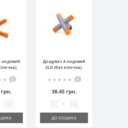
5-ходовий
Дощувач 4-ходовий
кілочка),
SLD (без кілочка),
2"
1/2"
0
0
 грн.
38.45 грн.
+
-
+
ОШИКА
ДО КОШИКА