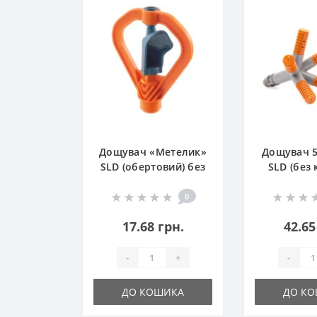
Дощувач «Метелик»
Дощувач 
SLD (обертовий) без
SLD (без 
кілочка
1/
0
17.68 грн.
42.65
-
+
-
ДО КОШИКА
ДО К