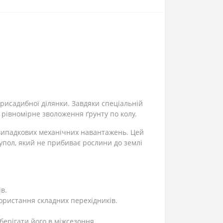
рисадибної ділянки. Завдяки спеціальній
 рівномірне зволоження ґрунту по колу.
 випадкових механічних навантажень. Цей
купол, який не прибиває рослини до землі
в.
користання складних перехідників.
берігати його в міжсезоння.