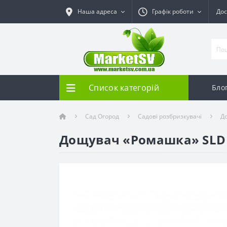
Наша адреса
Графік роботи
Дос
Список категорій
Бло
Сад Огород
Садові розбризкувачі
Д
Дощувач «Ромашка» SLD (