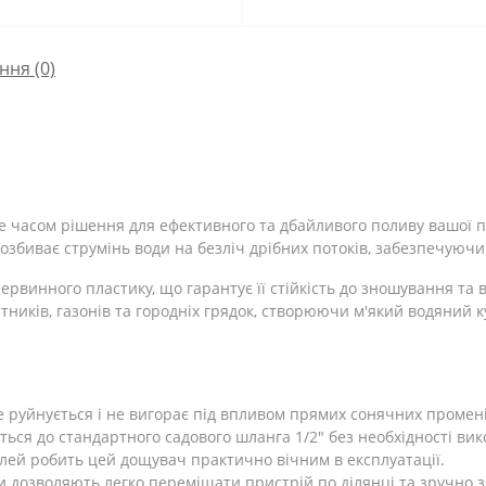
ння
(0)
 часом рішення для ефективного та дбайливого поливу вашої п
озбиває струмінь води на безліч дрібних потоків, забезпечуючи
ервинного пластику, що гарантує її стійкість до зношування та
тників, газонів та городніх грядок, створюючи м'який водяний 
 руйнується і не вигорає під впливом прямих сонячних промені
ься до стандартного садового шланга 1/2" без необхідності ви
алей робить цей дощувач практично вічним в експлуатації.
 дозволяють легко переміщати пристрій по ділянці та зручно з