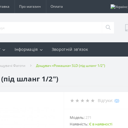
тавка
Про магазин
Оплата
г
Інформація
Зворотній зв'язок
ощувачі Фаготи
Дощувач «Ромашка» SLD (під шланг 1/2")
під шланг 1/2")
Відгуки:
(0)
Модель:
271
Наявність:
Є в наявності