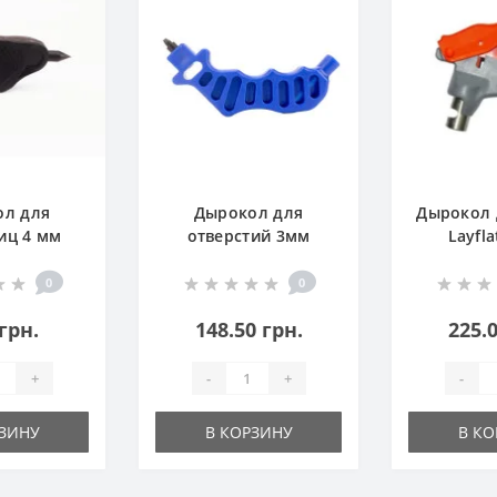
ол для
Дырокол для
Дырокол 
иц 4 мм
отверстий 3мм
Layfl
ник для
трубки)
0
0
 грн.
148.50 грн.
225.0
+
-
+
-
РЗИНУ
В КОРЗИНУ
В КО