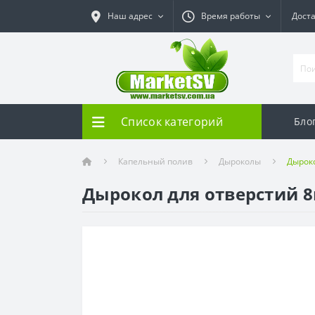
Наш адрес
Время работы
Дост
Список категорий
Бло
Капельный полив
Дыроколы
Дырок
Дырокол для отверстий 