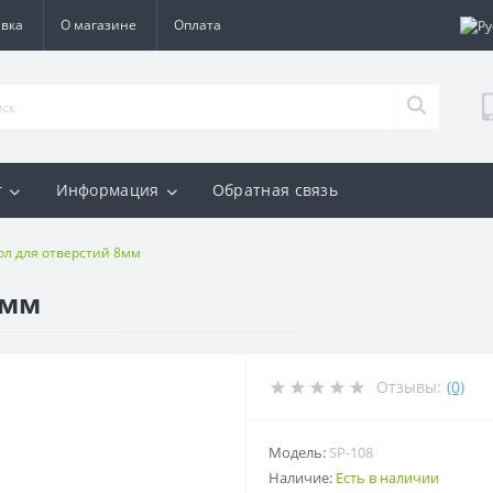
авка
О магазине
Оплата
г
Информация
Обратная связь
ол для отверстий 8мм
8мм
Отзывы:
(0)
Модель:
SP-108
Наличие:
Есть в наличии