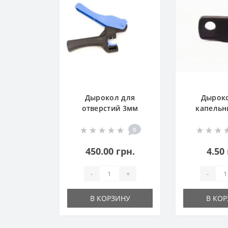
Дырокол для
Дырок
отверстий 3мм
капельн
(Пробой
слепой 
0
450.00 грн.
4.50
-
+
-
В КОРЗИНУ
В КО