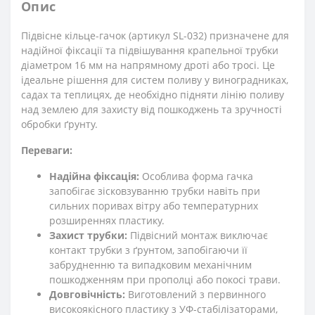
Опис
Підвісне кільце-гачок (артикул SL-032) призначене для
надійної фіксації та підвішування крапельної трубки
діаметром 16 мм на напрямному дроті або тросі. Це
ідеальне рішення для систем поливу у виноградниках,
садах та теплицях, де необхідно підняти лінію поливу
над землею для захисту від пошкоджень та зручності
обробки ґрунту.
Переваги:
Надійна фіксація:
Особлива форма гачка
запобігає зісковзуванню трубки навіть при
сильних поривах вітру або температурних
розширеннях пластику.
Захист трубки:
Підвісний монтаж виключає
контакт трубки з ґрунтом, запобігаючи її
забрудненню та випадковим механічним
пошкодженням при прополці або покосі трави.
Довговічність:
Виготовлений з первинного
високоякісного пластику з УФ-стабілізаторами,