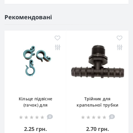
Рекомендовані
Кільце підвісне
Трійник для
(гачок) для
крапельної трубки
крапельної трубки
16 мм із
0
0
16 мм
зовнішньою
різьбою 1/2"
2.25 грн.
2.70 грн.