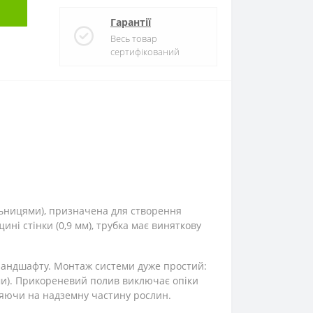
Гарантії
Весь товар
сертифікований
льницями), призначена для створення
ні стінки (0,9 мм), трубка має виняткову
і ландшафту. Монтаж системи дуже простий:
ми). Прикореневий полив виключає опіки
пляючи на надземну частину рослин.