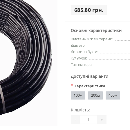
685.80 грн.
Основні характеристики
Відстань між емітерами:
Діаметр:
Довжина бухти:
Культура:
Тип емітера:
Доступні варіанти
*
Характеристика
100м
200м
400м
Кількість:
-
+