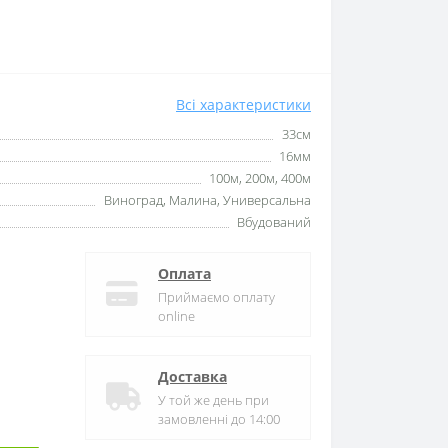
Всі характеристики
33см
16мм
100м, 200м, 400м
Виноград, Малина, Универсальна
Вбудований
Оплата
Приймаємо оплату
online
Доставка
У той же день при
замовленні до 14:00