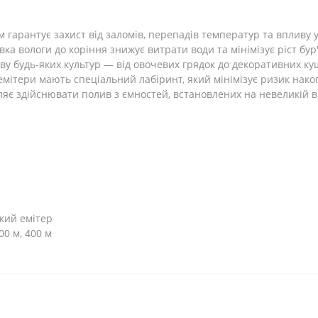
 гарантує захист від заломів, перепадів температур та впливу 
ка вологи до коріння знижує витрати води та мінімізує ріст бур'
ву будь-яких культур — від овочевих грядок до декоративних кущ
емітери мають спеціальний лабіринт, який мінімізує ризик нако
яє здійснювати полив з ємностей, встановлених на невеликій в
кий емітер
00 м, 400 м