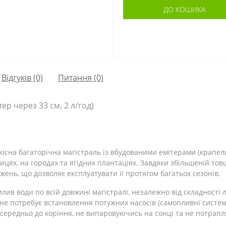
ДО КОШИКА
Відгуків (0)
Питання
(0)
ер через 33 см, 2 л/год)
існа багаторічна магістраль із вбудованими емітерами (крапе
цях, на городах та ягідних плантаціях. Завдяки збільшеній товщи
жень, що дозволяє експлуатувати її протягом багатьох сезонів.
илив води по всій довжині магістралі, незалежно від складност
 не потребує встановлення потужних насосів (самопливні систе
посередньо до коріння, не випаровуючись на сонці та не потра