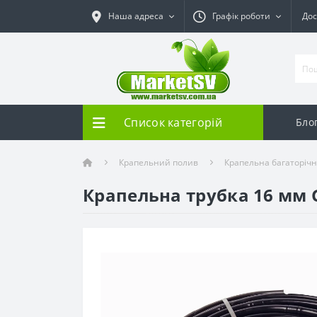
Наша адреса
Графік роботи
Дос
Список категорій
Бло
Крапельний полив
Крапельна багаторічна
Крапельна трубка 16 мм Go