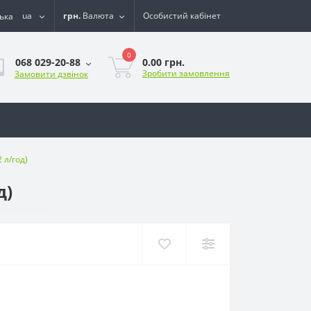
ua
грн.
Валюта
Особистий кабінет
0
0.00 грн.
068 029-20-88
Зробити замовлення
Замовити дзвінок
 л/год)
д)