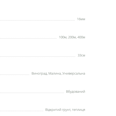
16мм
100м, 200м, 400м
33см
Виноград, Малина, Универсальна
Вбудований
Відкритий грунт, теплиця