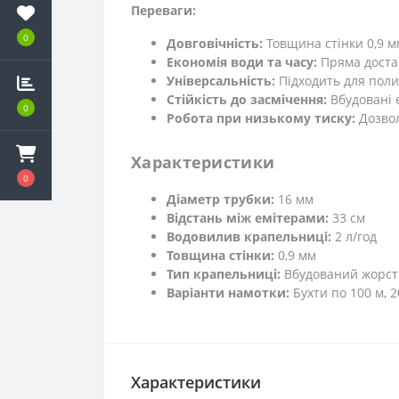
Переваги:
0
Довговічність:
Товщина стінки 0,9 мм
Економія води та часу:
Пряма достав
Універсальність:
Підходить для поли
Стійкість до засмічення:
Вбудовані 
0
Робота при низькому тиску:
Дозвол
Характеристики
0
Діаметр трубки:
16 мм
Відстань між емітерами:
33 см
Водовилив крапельниці:
2 л/год
Товщина стінки:
0,9 мм
Тип крапельниці:
Вбудований жорст
Варіанти намотки:
Бухти по 100 м, 2
Характеристики