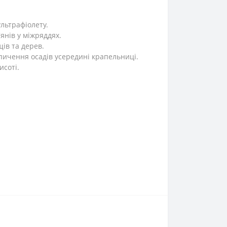
ультрафіолету.
янів у міжряддях.
ів та дерев.
пичення осадів усередині крапельниці.
исоті.