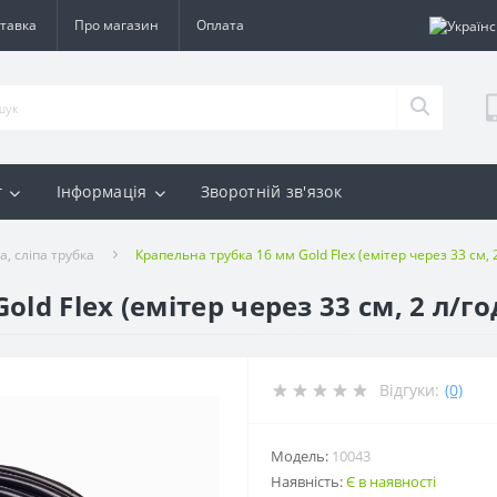
тавка
Про магазин
Оплата
г
Інформація
Зворотній зв'язок
, сліпа трубка
Крапельна трубка 16 мм Gold Flex (емітер через 33 см, 2
ld Flex (емітер через 33 см, 2 л/го
Відгуки:
(0)
Модель:
10043
Наявність:
Є в наявності