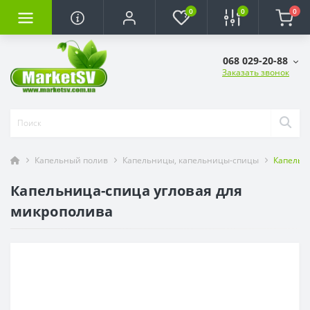
0
0
0
068 029-20-88
Заказать звонок
Капельный полив
Капельницы, капельницы-спицы
Капельн
Капельница-спица угловая для
микрополива