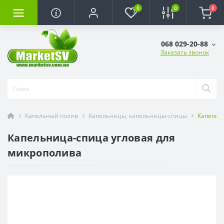
0
0
0
068 029-20-88
Заказать звонок
Капельный полив
Капельницы, капельницы-спицы
Капельн
Капельница-спица угловая для
микрополива