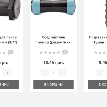
для ленты
Соединитель
Подставка
 мм (3/4")
прямой (ремонтник)
«Туман» 
для ленты «Туман»
см) — Дер
45 мм
фиксаци
0
0
 грн.
18.45 грн.
9.45
+
-
+
-
РЗИНУ
В КОРЗИНУ
В КО