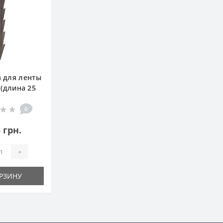
 для ленты
(длина 25
жатель для
и полива
0
 грн.
+
РЗИНУ