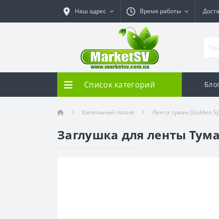
Наш адрес
Время работы
Дост
Список категорий
Бло
Капельный полив
Лента туман (Golden S
Заглушка для ленты Туман