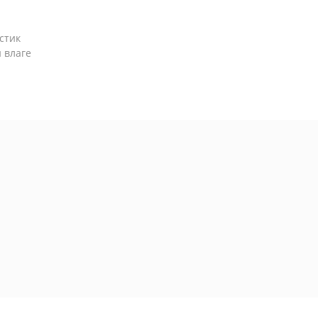
стик
 влаге