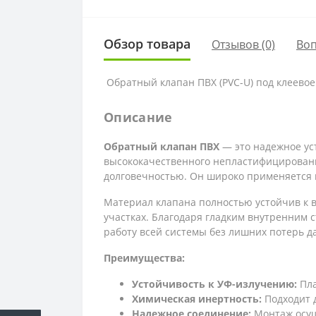
Обзор товара
Отзывов (0)
Во
Обратный клапан ПВХ (PVC-U) под клеево
Описание
Обратный клапан ПВХ
— это надежное ус
высококачественного непластифицированн
долговечностью. Он широко применяется в
Материал клапана полностью устойчив к во
участках. Благодаря гладким внутренним 
работу всей системы без лишних потерь д
Преимущества:
Устойчивость к УФ-излучению:
Пла
Химическая инертность:
Подходит 
Надежное соединение:
Монтаж осуще