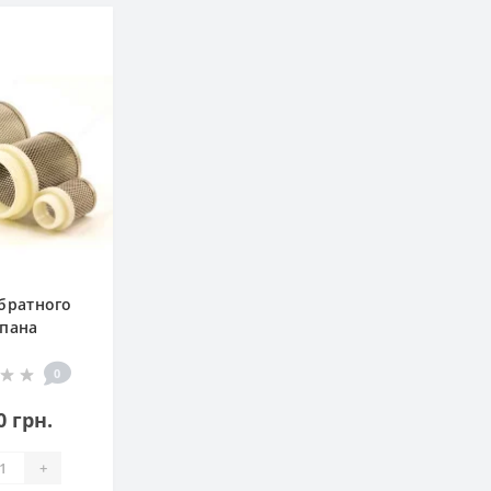
братного
пана
0
0 грн.
+