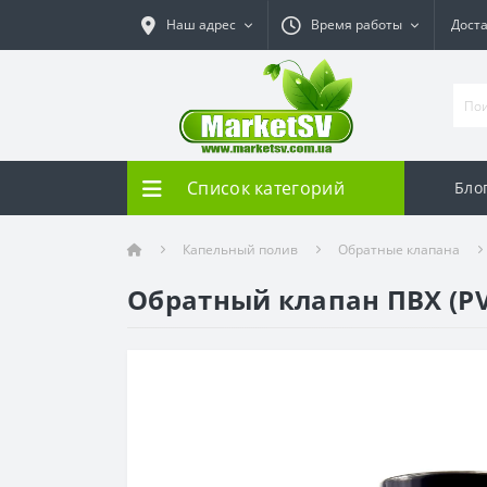
Наш адрес
Время работы
Дост
Список категорий
Бло
Капельный полив
Обратные клапана
Обратный клапан ПВХ (PV