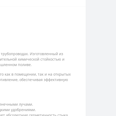
 трубопроводах. Изготовленный из
чительной химической стойкостью и
ышленном поливе.
го как в помещении, так и на открытых
ротивление, обеспечивая эффективную
олнечными лучами.
дкими удобрениями.
ует абсолютную герметичность стыка.