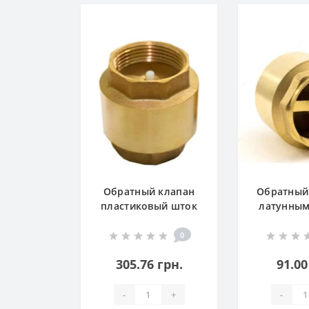
Обратный клапан
Обратный
пластиковый шток
латунны
0
305.76 грн.
91.00
-
+
-