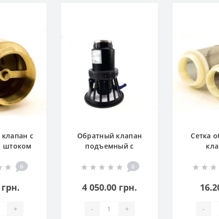
 клапан с
Обратный клапан
Сетка о
м штоком
подъемный с
кла
внутренней резьбой
(пластик/
0
0
нержавейка)
 грн.
4 050.00 грн.
16.2
+
-
+
-