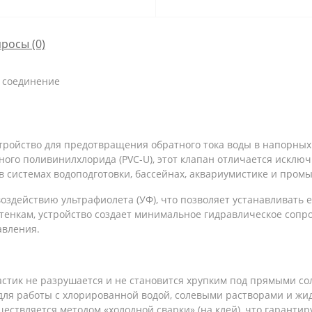
просы
(0)
е соединение
тройство для предотвращения обратного тока воды в напорных
ого поливинилхлорида (PVC-U), этот клапан отличается исклю
 системах водоподготовки, бассейнах, аквариумистике и пром
здействию ультрафиолета (УФ), что позволяет устанавливать е
стенкам, устройство создает минимальное гидравлическое соп
авления.
стик не разрушается и не становится хрупким под прямыми с
для работы с хлорированной водой, солевыми растворами и жи
ствляется методом «холодной сварки» (на клей), что гарантир