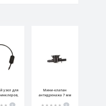
й узел для
Мини-клапан
инклеров,
антидренажа 7 мм
разователей
(антикапля)
0см)
0
0