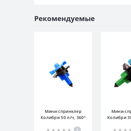
Рекомендуемые
Мини-спринклер
Мини-сп
Колибри 50 л/ч, 360°
Колибри 30
—
— Равн
Профессиональный
мелкоди
0