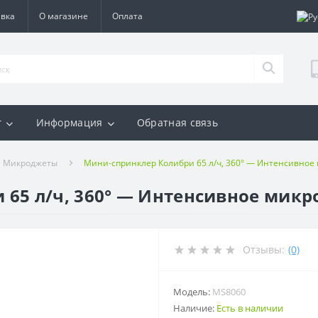
авка
О магазине
Оплата
г
Информация
Обратная связь
и Микроджеты
Мини-спринклер Колибри 65 л/ч, 360° — Интенсивно
 65 л/ч, 360° — Интенсивное мик
Отзывы:
(0)
Модель:
MS8060
Наличие:
Есть в наличии