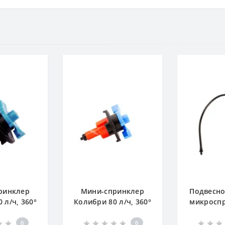
ринклер
Мини-спринклер
Подвесно
 л/ч, 360°
Колибри 80 л/ч, 360°
микроспр
омерное
туманооб
сперсное
(5
0
0