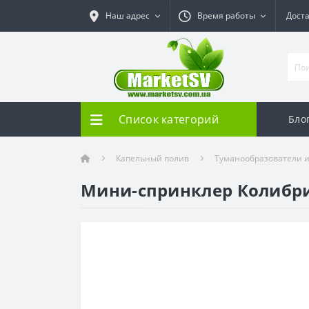
Наш адрес
Время работы
Дост
Список категорий
Бло
Капельный полив
Туманообразователи 
Мини-спринклер Колибри