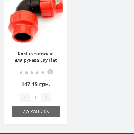
Коліно затискне
для рукава Lay Flat
(КЗ ASM)
0
147.15 грн.
-
+
ДО КОШИКА