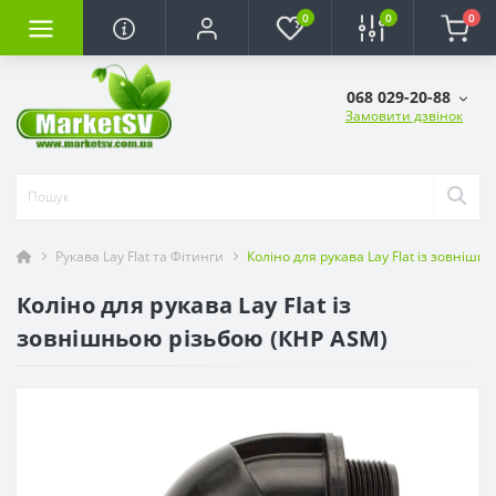
0
0
0
068 029-20-88
Замовити дзвінок
Рукава Lay Flat та Фітинги
Коліно для рукава Lay Flat із зовніш
Коліно для рукава Lay Flat із
зовнішньою різьбою (КНР ASM)