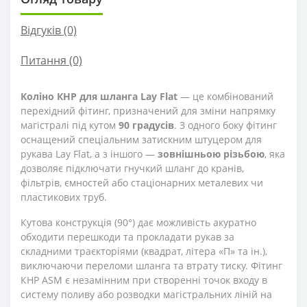
Відгуків (0)
Питання
(0)
Коліно КНР для шланга Lay Flat
— це комбінований
перехідний фітинг, призначений для зміни напрямку
магістралі під кутом
90 градусів
. З одного боку фітинг
оснащений спеціальним затискним штуцером для
рукава Lay Flat, а з іншого —
зовнішньою різьбою
, яка
дозволяє підключати гнучкий шланг до кранів,
фільтрів, ємностей або стаціонарних металевих чи
пластикових труб.
Кутова конструкція (90°) дає можливість акуратно
обходити перешкоди та прокладати рукав за
складними траєкторіями (квадрат, літера «П» та ін.),
виключаючи переломи шланга та втрату тиску. Фітинг
КНР ASM є незамінним при створенні точок входу в
систему поливу або розводки магістральних ліній на