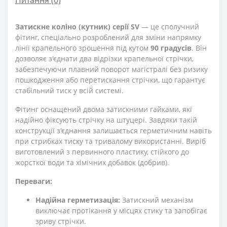
Затискне коліно (кутник) серії SV
— це сполучний
фітинг, спеціально розроблений для зміни напрямку
лінії крапельного зрошення під кутом
90 градусів
. Він
дозволяє з'єднати два відрізки крапельної стрічки,
забезпечуючи плавний поворот магістралі без ризику
пошкодження або перетискання стрічки, що гарантує
стабільний тиск у всій системі.
Фітинг оснащений двома затискними гайками, які
надійно фіксують стрічку на штуцері. Завдяки такій
конструкції з'єднання залишається герметичним навіть
при стрибках тиску та тривалому використанні. Виріб
виготовлений з первинного пластику, стійкого до
жорсткої води та хімічних добавок (добрив).
Переваги:
Надійна герметизація:
Затискний механізм
виключає протікання у місцях стику та запобігає
зриву стрічки.