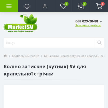
0
0
0
068 029-20-88
Замовити дзвінок
Крапельний полив
Мінікрани і комплектуючі для крапельної ст
Коліно затискне (кутник) SV для
крапельної стрічки