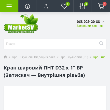
0
0
0
068 029-20-88
Замовити дзвінок
Крани кульові. Відводи з бака
Кран кульовий (РР)
Кран шаров
Кран шаровий ПНТ D32 х 1" ВР
(Затискач — Внутрішня різьба)