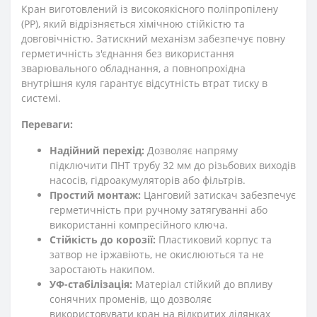
Кран виготовлений із високоякісного поліпропілену
(РР), який відрізняється хімічною стійкістю та
довговічністю. Затискний механізм забезпечує повну
герметичність з'єднання без використання
зварювального обладнання, а повнопрохідна
внутрішня куля гарантує відсутність втрат тиску в
системі.
Переваги:
Надійний перехід:
Дозволяє напряму
підключити ПНТ трубу 32 мм до різьбових виходів
насосів, гідроакумуляторів або фільтрів.
Простий монтаж:
Цанговий затискач забезпечує
герметичність при ручному затягуванні або
використанні компресійного ключа.
Стійкість до корозії:
Пластиковий корпус та
затвор не іржавіють, не окислюються та не
заростають накипом.
УФ-стабілізація:
Матеріал стійкий до впливу
сонячних променів, що дозволяє
використовувати кран на відкритих ділянках