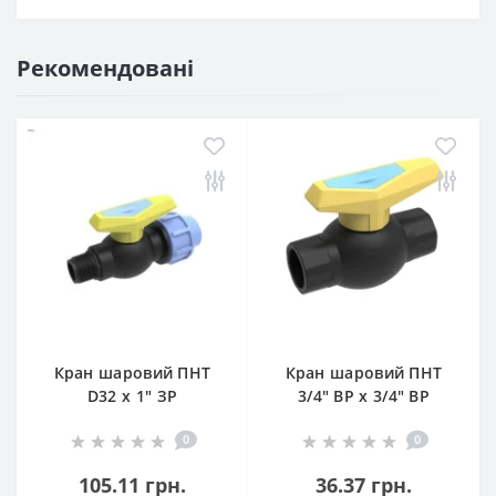
Рекомендовані
Кран шаровий ПНТ
Кран шаровий ПНТ
D32 х 1" ЗР
3/4" ВР х 3/4" ВР
(Затискач —
(Внутрішня —
0
0
Зовнішня різьба)
Внутрішня різьба)
105.11 грн.
36.37 грн.