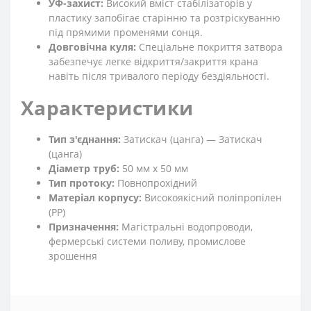
УФ-захист:
Високий вміст стабілізаторів у
пластику запобігає старінню та розтріскуванню
під прямими променями сонця.
Довговічна куля:
Спеціальне покриття затвора
забезпечує легке відкриття/закриття крана
навіть після тривалого періоду бездіяльності.
Характеристики
Тип з'єднання:
Затискач (цанга) — Затискач
(цанга)
Діаметр труб:
50 мм х 50 мм
Тип протоку:
Повнопрохідний
Матеріал корпусу:
Високоякісний поліпропілен
(РР)
Призначення:
Магістральні водопроводи,
фермерські системи поливу, промислове
зрошення