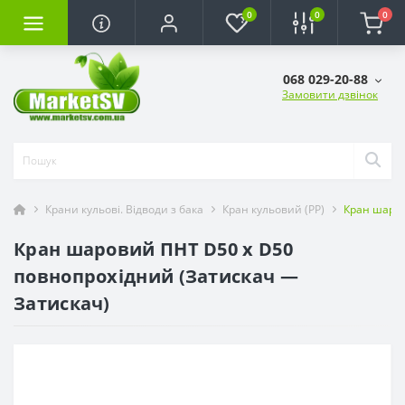
0
0
0
068 029-20-88
Замовити дзвінок
Крани кульові. Відводи з бака
Кран кульовий (РР)
Кран шаров
Кран шаровий ПНТ D50 х D50
повнопрохідний (Затискач —
Затискач)