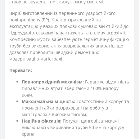
створює звужень і не знижує тиск у системі.
Виріб виготовлений із первинного ударостійкого
поліпропілену (РР). Кран розрахований на
експлуатацію у важких польових умовах: він стійкий до
гідроударів, осьових навантажень та впливу агрохімії.
Компресійні муфти забезпечують герметичну фіксацію
труби без використання зварювальних апаратів, що
дозволяє проводити швидкий ремонт або
модернізацію магістралі.
Переваги:
Повнопрохідний механізм:
Гарантує відсутність
гідравлічних втрат, зберігаючи 100% напору
води.
Максимальна міцність:
Товстостінний корпус та
посилені гайки розраховані на роботу в
магістралях з високим тиском.
Надійна фіксація:
Потужні цангові затискачі
виключають виривання труби 50 мм із корпусу
крана.