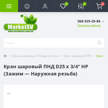
0
0
0
068 029-20-88
Заказать звонок
Краны шаровые. Отводы из бака
Кран шаровый (РР)
Кран ша
Кран шаровый ПНД D25 х 3/4" НР
(Зажим — Наружная резьба)