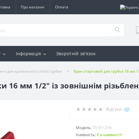
тавка
Про магазин
Оплата
г
Інформація
Зворотній зв'язок
ючі для крапельної (сліпої) трубки
Кран стартовий для трубки 16 мм 1
и 16 мм 1/2" із зовнішнім різьбле
Відгуки:
(0)
Модель:
TV 011216
Наявність:
Є в наявності