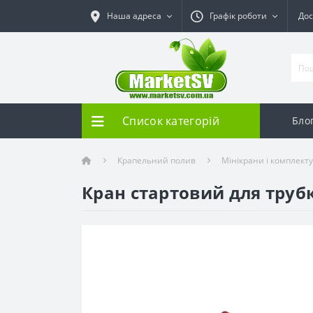
Наша адреса
Графік роботи
Дос
Список категорій
Бло
Крапельний полив
Мінікрани і комплекту
Кран стартовий для трубк