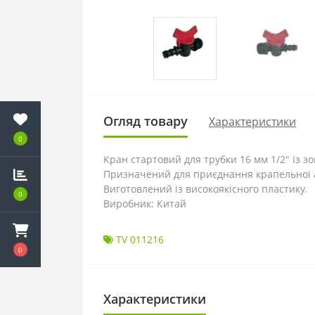
Огляд товару
Характеристики
0
Кран стартовий для трубки 16 мм 1/2" із з
Призначений для приєднання крапельної аб
Виготовлений із високоякісного пластику.
0
Виробник: Китай
TV 011216
0
Характеристики