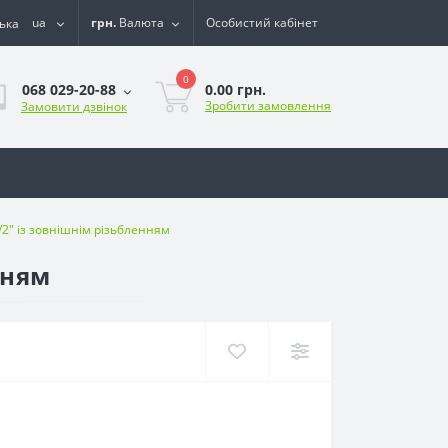
ua
грн.
Валюта
Особистий кабінет
0
0.00 грн.
068 029-20-88
Зробити замовлення
Замовити дзвінок
/2" із зовнішнім різьбленням
нням