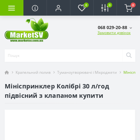
0
0
0
068 029-20-88
Замовити дзвінок
Крапельний полив
Туманоутворювачі і Мікроджети
Мініспри
Мініспринклер Колібрі 30 л/год
підвісний з клапаном купити