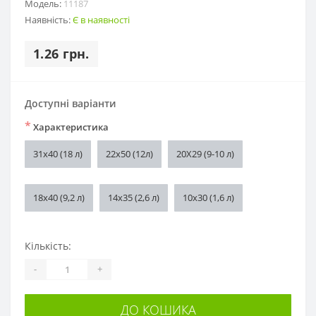
Модель:
11187
Наявність:
Є в наявності
1.26 грн.
Доступні варіанти
*
Характеристика
31х40 (18 л)
22х50 (12л)
20Х29 (9-10 л)
18х40 (9,2 л)
14х35 (2,6 л)
10х30 (1,6 л)
Кількість:
-
+
ДО КОШИКА