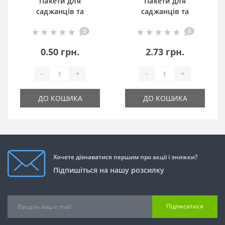
Пакети для
Пакети для
саджанців та
саджанців та
розсади 95 мкр
розсади 130 мкр
0
0
0.50 грн.
2.73 грн.
-
+
-
+
ДО КОШИКА
ДО КОШИКА
Хочете дізнаватися першим про акції і знижки?
Підпишіться на нашу розсилку
Підписатися