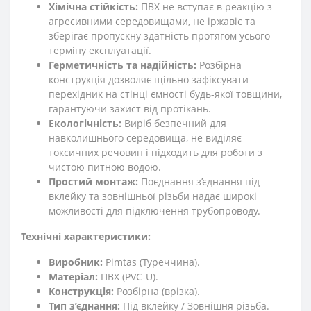
Хімічна стійкість:
ПВХ не вступає в реакцію з
агресивними середовищами, не іржавіє та
зберігає пропускну здатність протягом усього
терміну експлуатації.
Герметичність та надійність:
Розбірна
конструкція дозволяє щільно зафіксувати
перехідник на стінці ємності будь-якої товщини,
гарантуючи захист від протікань.
Екологічність:
Виріб безпечний для
навколишнього середовища, не виділяє
токсичних речовин і підходить для роботи з
чистою питною водою.
Простий монтаж:
Поєднання з’єднання під
вклейку та зовнішньої різьби надає широкі
можливості для підключення трубопроводу.
Технічні характеристики:
Виробник:
Pimtas (Туреччина).
Матеріал:
ПВХ (PVC-U).
Конструкція:
Розбірна (врізка).
Тип з’єднання:
Під вклейку / Зовнішня різьба.