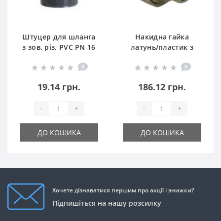
Штуцер для шланга
Накидна гайка
з зов. різ. PVC PN 16
латунь/пластик з
зов. різ. PVC PN 16
0
0
19.14 грн.
186.12 грн.
-
+
-
+
ДО КОШИКА
ДО КОШИКА
Хочете дізнаватися першим про акції і знижки?
Підпишіться на нашу розсилку