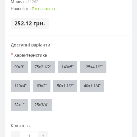
Модель:
11262
Наявність:
Є в наявності
252.12 грн.
Доступні варіанти
*
Характеристика
90х3"
75х2 1/2"
140х5"
125х4 1/2"
110х4"
63х2"
50х1 1/2"
40х1 1/4"
32х1"
25х3/4"
Кількість:
-
+