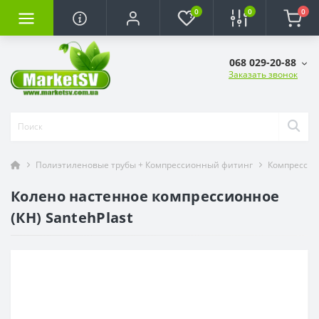
0
0
0
068 029-20-88
Заказать звонок
Полиэтиленовые трубы + Компрессионный фитинг
Компрессио
Колено настенное компрессионное
(КН) SantehPlast