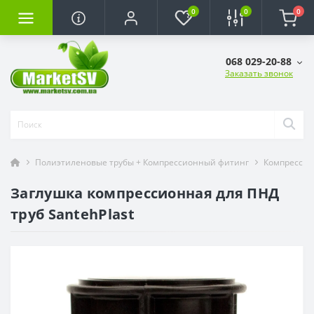
0
0
0
068 029-20-88
Заказать звонок
Полиэтиленовые трубы + Компрессионный фитинг
Компрессио
Заглушка компрессионная для ПНД
труб SantehPlast