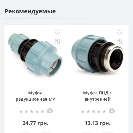
Рекомендуемые
Муфта
Муфта ПНД с
редукционная МР
внутренней
SantehPlast —
резьбой (МВР)
0
0
Компрессионный
SantehPlast —
переходник для
Компрессионный
24.77 грн.
13.13 грн.
ПНД труб
фитинг