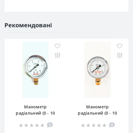
Рекомендовані
Манометр
Манометр
радіальний (0 - 10
радіальний (0 - 10
bar) D=63 мм 1/4" —
bar) D=50 мм 1/4" —
0
0
Професійний
Контроль тиску
контроль тиску
води