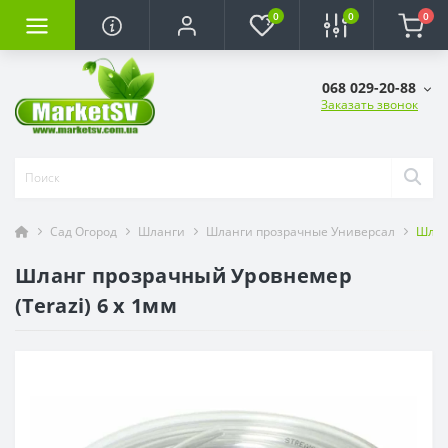
0
0
0
068 029-20-88
Заказать звонок
Сад Огород
Шланги
Шланги прозрачные Универсал
Шлан
Шланг прозрачный Уровнемер
(Terazi) 6 х 1мм