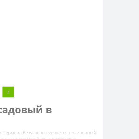
3
садовый в
 и фермера безусловно является поливочный