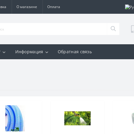
авка
О магазине
Оплата
г
Информация
Обратная связь