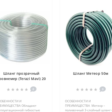
Шланг прозрачный
Шланг Метеор 50м
ровнемер (Terazi Mavi) 20
х 2мм
0
0
ОБЕННОСТИ И
ОСОБЕННОСТИ И
ЕИМУЩЕСТВА Обладают
ПРЕИМУЩЕСТВА Метеор –
сплуатационной гибкостью
поливочный 3-слойный шланг 