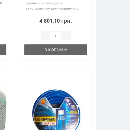
УФ
прочность благодаря
текстильному армированию с
перекрестным переплетением
Эластичный Экологичный
4 801.10 грн.
ые
УЧАСТКИ ИСПОЛЬЗОВАНИЯ:
.
Приусадебные участки
Строительные пло..
-
+
В КОРЗИНУ