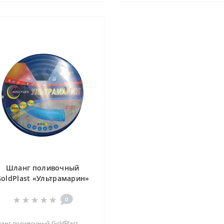
Шланг поливочный
oldPlast «Ультрамарин»
/4" (30 м) — Трехслойный
армированный
0
анг поливочный GoldPlast