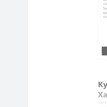
«У
Тр
ар
«У
на
те
се
эл
ос
К
Х
Одни