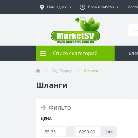
Наш адрес
Время работы
Дост
Список категорий
Бло
Сад Огород
Шланги
Шланги
Фильтр
ЦЕНА
-
грн.