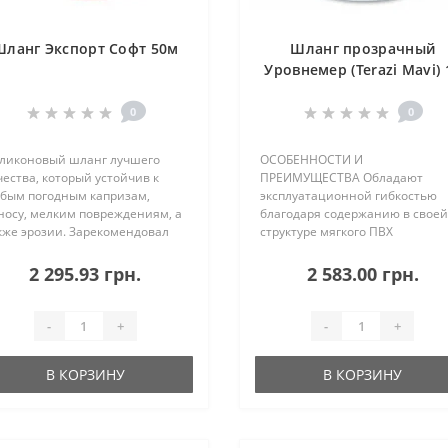
Шланг Экспорт Софт 50м
Шланг прозрачный
Уровнемер (Terazi Mavi) 
х 2мм
0
0
ликоновый шланг лучшего
ОСОБЕННОСТИ И
чества, который устойчив к
ПРЕИМУЩЕСТВА Обладают
бым погодным капризам,
эксплуатационной гибкостью
носу, мелким повреждениям, а
благодаря содержанию в своей
кже эрозии. Зарекомендовал
структуре мягкого ПВХ
бя как универсальное,
Эластичный Экологичный Не
временное и чрезвычайно
токсичный Не содержит кадмий
2 295.93 грн.
2 583.00 грн.
обное средство для полива
барий Не содержит свинец
етов, растений, газонов;
Защита от образования
ыва..
водорослей Не скручивается
-
+
-
+
УЧАСТ..
В КОРЗИНУ
В КОРЗИНУ