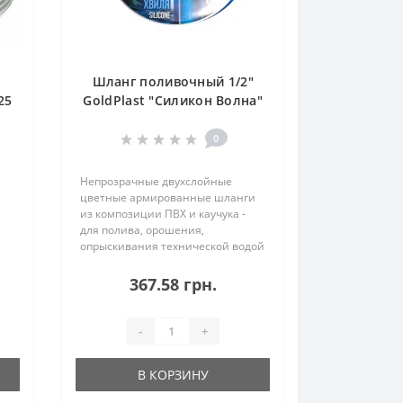
Шланг поливочный 1/2"
25
GoldPlast "Силикон Волна"
20 м
0
Непрозрачные двухслойные
цветные армированные шланги
из композиции ПВХ и каучука -
для полива, орошения,
опрыскивания технической водой
или жидкими
 /
химикатами.ОСОБЕННОСТИ И
367.58 грн.
ПРЕИМУЩЕСТВА■ Метеор –
поливочный 3-слойный шланг из
ПВХ■ Невосприимчив к луч..
-
+
В КОРЗИНУ