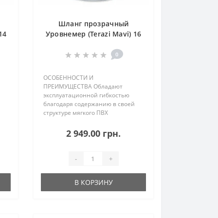
Шланг прозрачный
14
Уровнемер (Terazi Mavi) 16
х 2мм
0
ОСОБЕННОСТИ И
ПРЕИМУЩЕСТВА Обладают
эксплуатационной гибкостью
благодаря содержанию в своей
структуре мягкого ПВХ
Эластичный Экологичный Не
 /
токсичный Не содержит кадмий /
2 949.00 грн.
барий Не содержит свинец
Защита от образования
водорослей Не скручивается
-
+
УЧАСТ..
В КОРЗИНУ