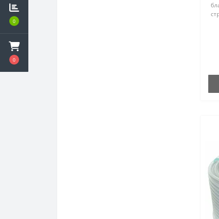
бл
ст
0
Эл
то
ба
За
во
0
УЧ