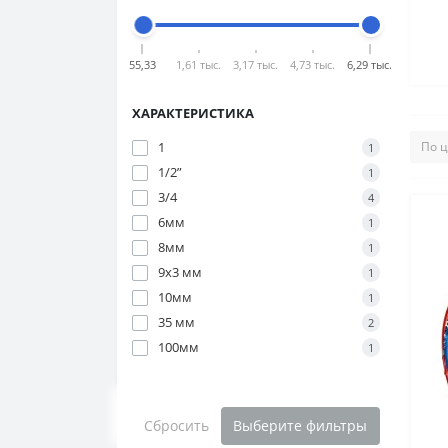
55,33
1,61 тыс.
3,17 тыс.
4,73 тыс.
6,29 тыс.
ХАРАКТЕРИСТИКА
1
1
1/2”
1
3/4
4
6мм
1
8мм
1
9х3 мм
1
10мм
1
35 мм
2
100мм
1
Сбросить
Выберите фильтры