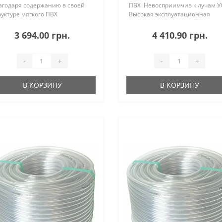
агодаря содержанию в своей
ПВХ Невосприимчив к лучам 
руктуре мягкого ПВХ
Высокая эксплуатационная
астичный Экологичный Не
гибкость Эластичный
ксичный Не содержит кадмий /
Экологичный УЧАСТКИ
3 694.00 грн.
4 410.90 грн.
рий Не содержит свинец
ИСПОЛЬЗОВАНИЯ Приусадебн
щита от образования
участки Строительные площад.
дорослей Не скручивается
-
+
-
+
АСТ..
В КОРЗИНУ
В КОРЗИНУ