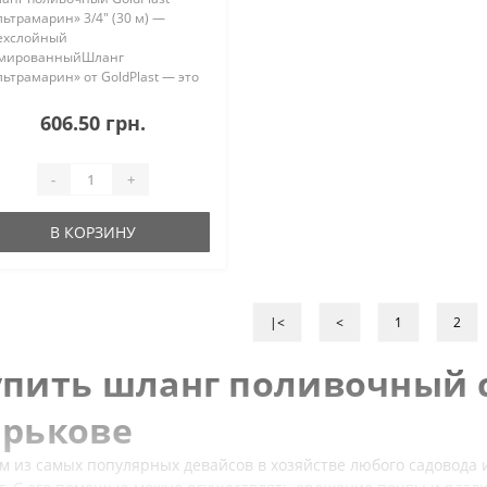
льтрамарин» 3/4" (30 м) —
ехслойный
мированныйШланг
льтрамарин» от GoldPlast — это
дежное решение для полива и
хнических нужд, сочетающее в
606.50 грн.
бе прочность ПВХ и
астичность каучука. Благодаря
обому составу ко..
-
+
В КОРЗИНУ
|<
<
1
2
упить шланг поливочный 
арькове
м из самых популярных девайсов в хозяйстве любого садовода