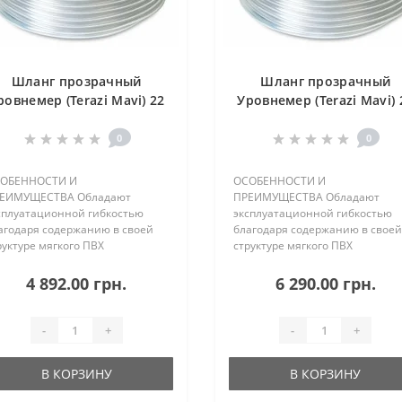
Шланг прозрачный
Шланг прозрачный
ровнемер (Terazi Mavi) 22
Уровнемер (Terazi Mavi) 
х 2мм
х 3мм
0
0
ОБЕННОСТИ И
ОСОБЕННОСТИ И
ЕИМУЩЕСТВА Обладают
ПРЕИМУЩЕСТВА Обладают
сплуатационной гибкостью
эксплуатационной гибкостью
агодаря содержанию в своей
благодаря содержанию в своей
руктуре мягкого ПВХ
структуре мягкого ПВХ
астичный Экологичный Не
Эластичный Экологичный Не
ксичный Не содержит кадмий /
токсичный Не содержит кадмий
4 892.00 грн.
6 290.00 грн.
рий Не содержит свинец
барий Не содержит свинец
щита от образования
Защита от образования
дорослей Не скручивается
водорослей Не скручивается
-
+
-
+
АСТ..
УЧАСТ..
В КОРЗИНУ
В КОРЗИНУ