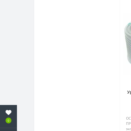
У
ОС
0
ПР
эк