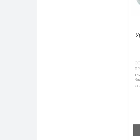
У
ОС
ПР
эк
бл
ст
Эл
то
ба
За
во
УЧ