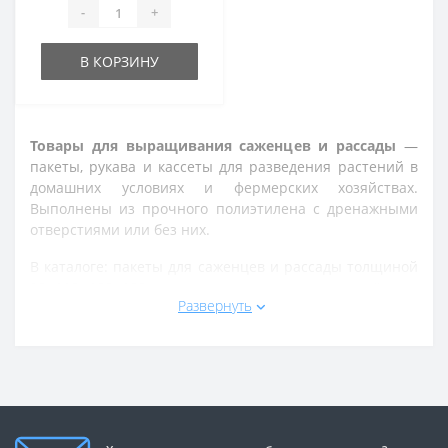
-
+
В КОРЗИНУ
Товары для выращивания саженцев и рассады
—
пакеты, рукава и кассеты для разведения растений в
домашних условиях и фермерских хозяйствах.
Выполнены из прочного полиэтилена с дренажными
отверстиями или без них.
В каталоге: пакеты для саженцев и рассады толщиной
95, 110, 120, 130 мкр в разных размерах, удлинённые
Развернуть
пакеты 15х130 см, чёрный полиэтиленовый рукав 500
м, кассеты для рассады на 54, 77 и 96 ячеек размером
от 590х390 до 600х400 мм. Купить оптом и в розницу с
доставкой по Украине.