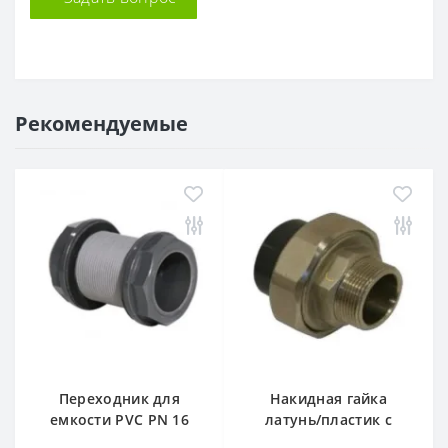
Рекомендуемые
Переходник для
Накидная гайка
емкости PVC PN 16
латунь/пластик с
Pimtas
наруж.резьб. PVC