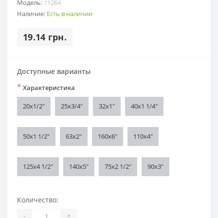
Модель:
11264
Наличие:
Есть в наличии
19.14 грн.
Доступные варианты
*
Характеристика
20х1/2"
25х3/4"
32х1"
40х1 1/4"
50х1 1/2"
63х2"
160х6"
110х4"
125х4 1/2"
140х5"
75х2 1/2"
90х3"
Количество:
-
+