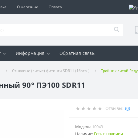
авка
О магазине
Оплата
г
Информация
Обратная связь
G
Стыковые (литые) фитинги SDR11 (16атм.)
Тройник литой Ред
нный 90° ПЭ100 SDR11
Отзывы:
(0)
Модель:
10943
Наличие:
Есть в наличии