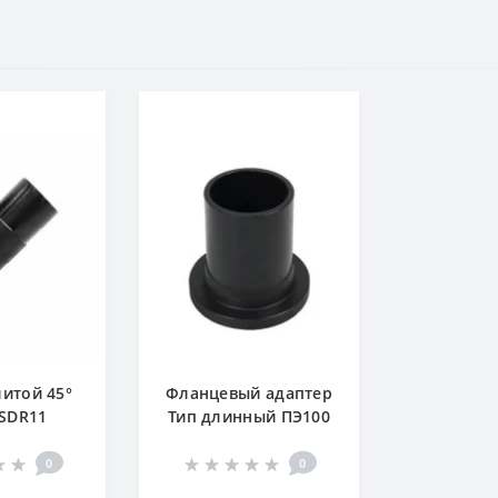
литой 45°
Фланцевый адаптер
 SDR11
Тип длинный ПЭ100
SDR11
0
0