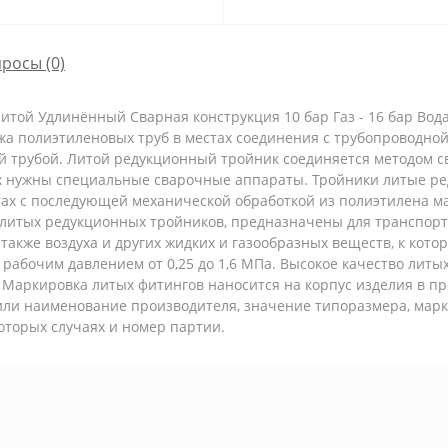
просы
(0)
итой Удлинённый Cварная конструкция 10 бар Газ - 16 бар Во
 полиэтиленовых труб в местах соединения с трубопроводной 
й трубой. Литой редукционный тройник соединяется методом с
ях нужны специальные сварочные аппараты. Тройники литые р
тах с последующей механической обработкой из полиэтилена м
итых редукционных тройников, предназначены для транспорти
также воздуха и других жидких и газообразных веществ, к кот
 рабочим давлением от 0,25 до 1,6 МПа. Высокое качество литы
Маркировка литых фитингов наносится на корпус изделия в пр
и наименование производителя, значение типоразмера, марка
екоторых случаях и номер партии.