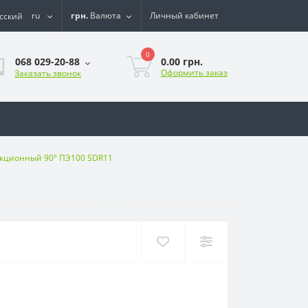
ru
грн.
Валюта
Личный кабинет
0
0.00 грн.
068 029-20-88
Оформить заказ
Заказать звонок
укционный 90° ПЭ100 SDR11