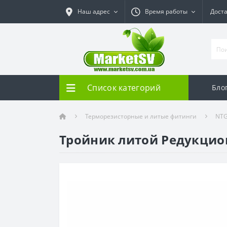
Наш адрес
Время работы
Дост
Список категорий
Бло
Терморезисторные и литые фитинги
NT
Тройник литой Редукцио