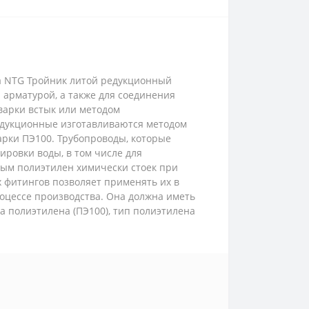
да NTG Тройник литой редукционный
арматурой, а также для соединения
варки встык или методом
едукционные изготавливаются методом
арки ПЭ100. Трубопроводы, которые
ровки воды, в том числе для
орым полиэтилен химически стоек при
х фитингов позволяет применять их в
оцессе производства. Она должна иметь
 полиэтилена (ПЭ100), тип полиэтилена