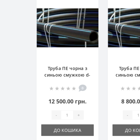
Труба ПЕ чорна з
Труба ПЕ
синьою смужкою d-
синьою с
90 (100м) 10 атм
75 (100м
0
12 500.00 грн.
8 800.
-
+
-
ДО КОШИКА
ДО К