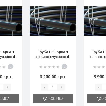
 чорна з
Труба ПЕ чорна з
Труба П
мужкою d-
синьою смужкою d-
синьою с
) 10 атм
63 (100м) 10 атм
50 (100
0
0
00 грн.
6 200.00 грн.
3 900.
+
-
+
-
ОШИКА
ДО КОШИКА
ДО К