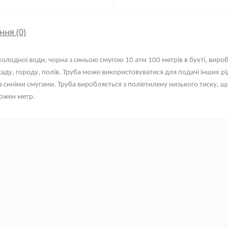
ння
(0)
олодної води, чорна з синьою смугою 10 атм 100 метрів в бухті, виробл
ду, городу, полів. Труба може використовуватися для подачі інших рі
із синіми смугами. Труба виробляється з поліетилену низького тиску, що
кожен метр.