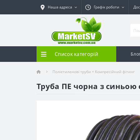
Наша адреса
Графік роботи
Дос
Список категорій
Бло
Поліетиленові труби + Компресійний фітинг
Труба ПЕ чорна з синьою 