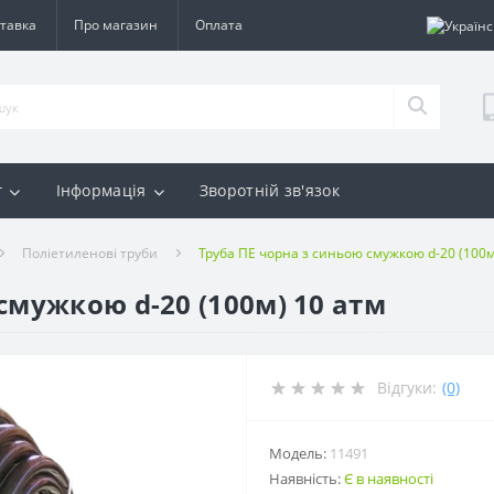
тавка
Про магазин
Оплата
г
Інформація
Зворотній зв'язок
Поліетиленові труби
Труба ПЕ чорна з синьою смужкою d-20 (100м
смужкою d-20 (100м) 10 атм
Відгуки:
(0)
Модель:
11491
Наявність:
Є в наявності