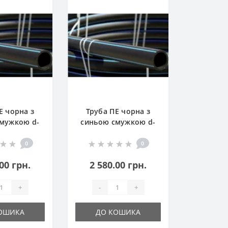
Е чорна з
Труба ПЕ чорна з
мужкою d-
синьою смужкою d-
м) 10 атм
40 (100м) 10 атм
0
0
00 грн.
2 580.00 грн.
+
-
+
ОШИКА
ДО КОШИКА