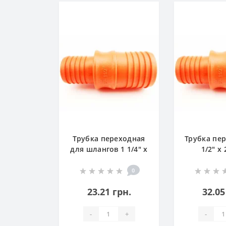
Трубка переходная
Трубка пе
для шлангов 1 1/4" x
1/2" x 
1 1/2" SLD
0
23.21 грн.
32.05
-
+
-