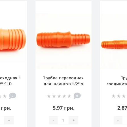
реходная 1
Трубка переходная
Тр
2" SLD
для шлангов 1/2" x
соединит
3/4" SLD
шлангов
0
0
 грн.
5.97 грн.
2.87
+
-
+
-