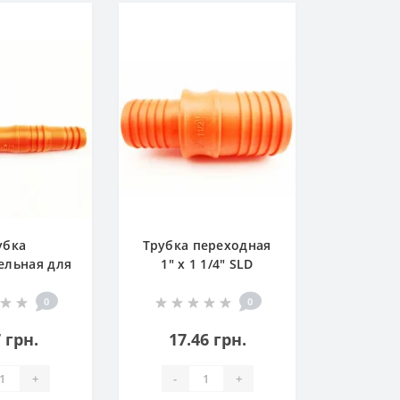
убка
Трубка переходная
ельная для
1" x 1 1/4" SLD
 1/2" SLD
0
0
 грн.
17.46 грн.
+
-
+