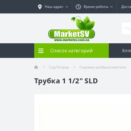
Наш адрес
Время работы
Дост
Список категорий
Бло
Сад Огород
Садовые разбрызгиватели
Трубка 1 1/2" SLD