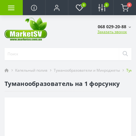
0
0
0
068 029-20-88
Заказать звонок
Капельный полив
Туманообразователи и Микроджеты
Тума
Туманообразователь на 1 форсунку