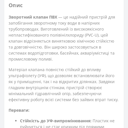
Опис
Зворотний клапан ПВХ
— це надійний пристрій для
запобігання зворотному току води в напірних
трубопроводах. Виготовлений із високоякісного
непластифікованого полівінілхлориду (PVC-U), цей
клапан відрізняється винятковою хімічною стійкістю
та довговічністю. Він широко застосовується в
системах водопідготовки, басейнах, акваріумістиці та
промисловому поливі.
Матеріал клапана повністю стійкий до впливу
ультрафіолету (УФ), що дозволяє встановлювати його
як у приміщенні, так і на відкритих ділянках. Завдяки
гладким внутрішнім стінкам, пристрій створює
мінімальний гідравлічний опір, забезпечуючи
ефективну роботу всієї системи без зайвих втрат тиску.
Переваги:
Стійкість до УФ-випромінювання:
Пластик не
руйнується і не стає крихким під прямими