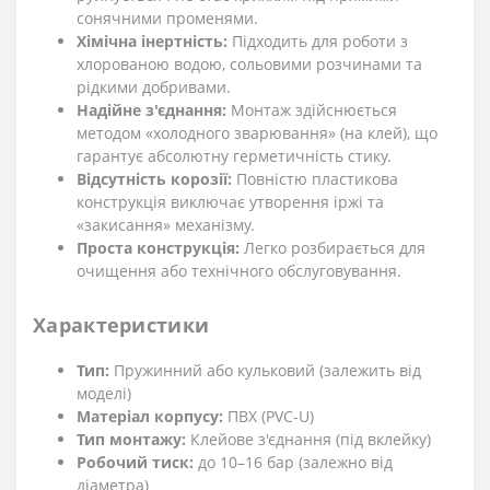
сонячними променями.
Хімічна інертність:
Підходить для роботи з
хлорованою водою, сольовими розчинами та
рідкими добривами.
Надійне з'єднання:
Монтаж здійснюється
методом «холодного зварювання» (на клей), що
гарантує абсолютну герметичність стику.
Відсутність корозії:
Повністю пластикова
конструкція виключає утворення іржі та
«закисання» механізму.
Проста конструкція:
Легко розбирається для
очищення або технічного обслуговування.
Характеристики
Тип:
Пружинний або кульковий (залежить від
моделі)
Матеріал корпусу:
ПВХ (PVC-U)
Тип монтажу:
Клейове з'єднання (під вклейку)
Робочий тиск:
до 10–16 бар (залежно від
діаметра)