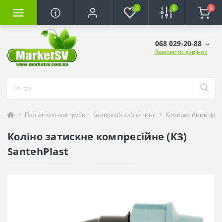
0
0
0
068 029-20-88
Замовити дзвінок
Поліетиленові труби + Компресійний фітинг
Компресійний фіти
Коліно затискне компресійне (КЗ)
SantehPlast