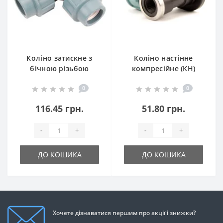
Коліно затискне з
Коліно настінне
бічною різьбою
компресійне (КН)
(КЗБР) SantehPlast
SantehPlast
0
0
116.45 грн.
51.80 грн.
-
+
-
+
ДО КОШИКА
ДО КОШИКА
Хочете дізнаватися першим про акції і знижки?