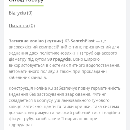
Відгуків (0)
Питання
(0)
Затискне коліно (кутник) КЗ SantehPlast
— це
високоякісний компресійний фітинг, призначений для
з'єднання двох поліетиленових (ПНТ) труб однакового
діаметру під кутом
90 градусів
. Воно широко
використовується в системах питного водопостачання,
автоматичного поливу, а також при прокладанні
кабельних каналів.
Конструкція коліна КЗ забезпечує повну герметичність
з'єднання без застосування зварювання. Фітинг
складається з корпусу, ущільнювального гумового
кільця, затискної цанги та гайки-кришки. Така система
дозволяє витримувати високий робочий тиск і надійно
фіксує трубу, запобігаючи її вириванню при
гідроударах.