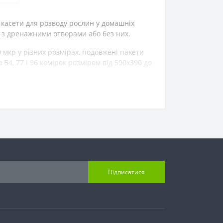
 касети для розводу рослин у домашніх
у з дренажними отворами або без них.
0 мкр у різних розмірах, подовжені пакети
54, 77 і 96 комірок розміром від 590х390 до
Підписатися