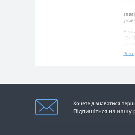
Това
умова
У кат
15х13
600х4
Розго
Хочете дізнаватися перши
Підпишіться на нашу 