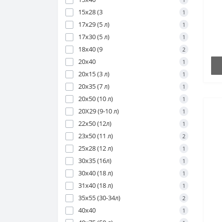
ре
15х28 (3
1
щі
до
17х29 (5 л)
1
по
17х30 (5 л)
1
18х40 (9
2
20х40
1
20х15 (3 л)
1
20х35 (7 л)
1
20х50 (10 л)
1
20Х29 (9-10 л)
1
22х50 (12л)
1
23х50 (11 л)
2
25х28 (12 л)
1
30х35 (16л)
1
30х40 (18 л)
1
31х40 (18 л)
1
35х55 (30-34л)
2
40х40
1