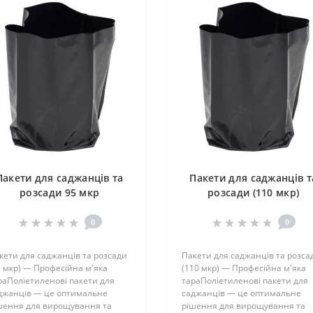
Пакети для саджанців та
Пакети для саджанців т
розсади 95 мкр
розсади (110 мкр)
0
0
кети для саджанців та розсади
Пакети для саджанців та розса
5 мкр) — Професійна м'яка
(110 мкр) — Професійна м'яка
раПоліетиленові пакети для
тараПоліетиленові пакети для
джанців — це оптимальне
саджанців — це оптимальне
шення для вирощування та
рішення для вирощування та