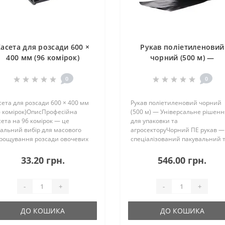
асета для розсади 600 ×
Рукав поліетиленовий
400 мм (96 комірок)
чорний (500 м) —
Універсальне рішення д
упаковки та агросектор
0
0
сета для розсади 600 × 400 мм
Рукав поліетиленовий чорний
6 комірок)ОписПрофесійна
(500 м) — Універсальне рішенн
сета на 96 комірок — це
для упаковки та
еальний вибір для масового
агросекторуЧорний ПЕ рукав —
рощування розсади овочевих
спеціалізований пакувальний 
 декоративних культур на
допоміжний матеріал, що має
омисловій основі. Розмір касети
абсолютну світлонепроникніст
33.20 грн.
546.00 грн.
0 × 400 мм є
та високу міцність. Завдяки сво
гальноприйнятим
фізичним властивостя..
ропейським ..
-
+
-
+
ДО КОШИКА
ДО КОШИКА