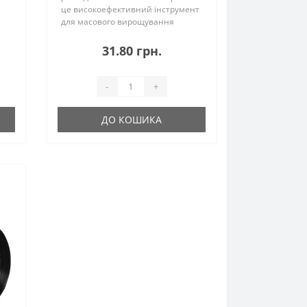
це високоефективний інструмент
для масового вирощування
овочевих, квіткових та ягідних
му
культур. Розмір касети 600 × 395
31.80 грн.
мм оптимізований під стандартні
ля
с..
-
+
ДО КОШИКА