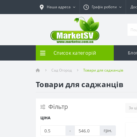
Наша адреса
Графік роботи
Дос
Список категорій
Бло
Сад Огород
Товари для саджанців
Товари для саджанців
Фільтр
ЦІНА
-
грн.