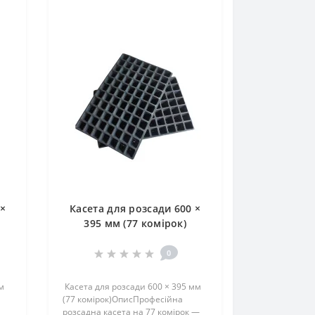
 ×
Касета для розсади 600 ×
395 мм (77 комірок)
0
м
Касета для розсади 600 × 395 мм
(77 комірок)ОписПрофесійна
розсадна касета на 77 комірок —