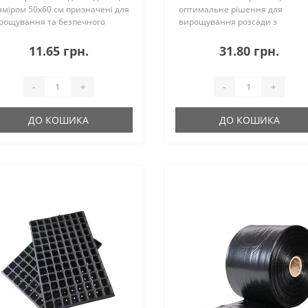
зміром 50х60 см призначені для
оптимальне рішення для
рощування та безпечного
вирощування розсади з
анспортування великих рослин.
розвиненою кореневою
сока щільність 130 мікрон
системою. Завдяки збільшено
11.65 грн.
31.80 грн.
рантує надійність упаковки, а
об'єму кожної комірки, рослини
ціал..
отримують достатній простір д
формув..
-
+
-
+
ДО КОШИКА
ДО КОШИКА