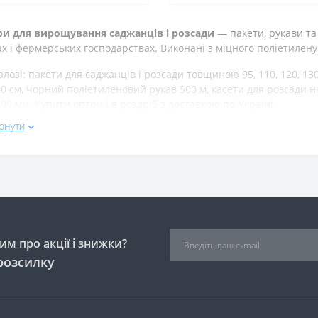
ри для вирощування саджанців і розсади
— пакети, рукави та
х і фермерських господарствах. Виконані з міцного поліетилен
алозі: пакети для саджанців і розсади товщиною 95, 110, 120, 13
0 см, чорний поліетиленовий рукав 500 м, касети для розсади на 
00 мм. Купити оптом і в роздріб з доставкою по Україні.
рнути
м про акції і знижки?
розсилку