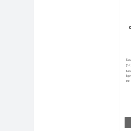
К
Ка
(9
ка
ід
ви
та
пр
60
за
єв