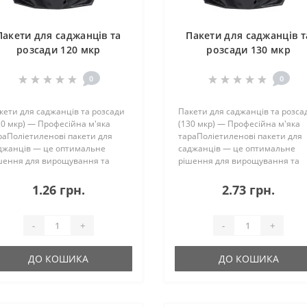
Пакети для саджанців та
Пакети для саджанців т
розсади 120 мкр
розсади 130 мкр
0
0
кети для саджанців та розсади
Пакети для саджанців та розса
20 мкр) — Професійна м'яка
(130 мкр) — Професійна м'яка
раПоліетиленові пакети для
тараПоліетиленові пакети для
джанців — це оптимальне
саджанців — це оптимальне
шення для вирощування та
рішення для вирощування та
алізації рослин. Висока
реалізації рослин. Висока
льність плівки (110 мікрон)
щільність плівки (110 мікрон)
1.26 грн.
2.73 грн.
зволяє використовувати їх як
дозволяє використовувати їх як
вноцінну заміну пл..
повноцінну заміну пл..
-
+
-
+
ДО КОШИКА
ДО КОШИКА