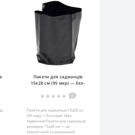
а
Пакети для саджанців
15х28 см (95 мкр) — Еко-
серія «Без барвника»
0
ди
Пакети для саджанців 15х28 см
(95 мкр) — Еко-серія «Без
барвника»Пакети для саджанців
розміром 15х28 см — це
екологічний та економний