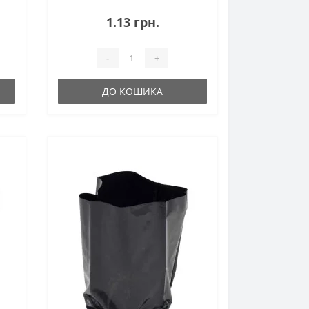
варіант тари для вирощування
розсади. Виготовлені з прозоро-
1.13 грн.
матової плівки без додавання
сторонніх барвників, ці пак..
-
+
ДО КОШИКА