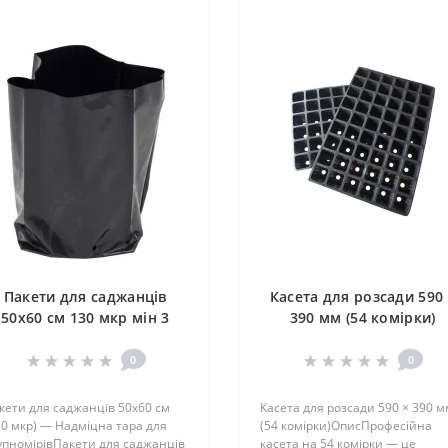
Пакети для саджанців
Касета для розсади 590
50х60 см 130 мкр мін 3
390 мм (54 комірки)
отвори
0
0
кети для саджанців 50х60 см
Касета для розсади 590 × 390 м
30 мкр) — Надміцна тара для
(54 комірки)ОписПрофесійна
упномірівПакети для саджанців
касета на 54 комірки — це