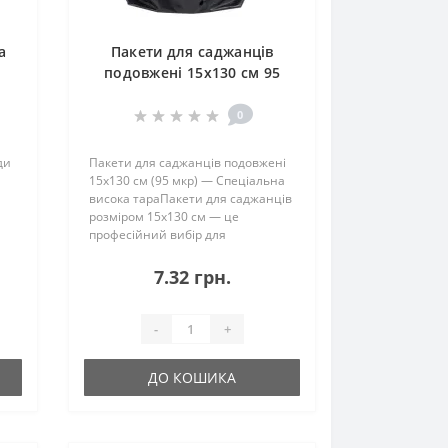
а
Пакети для саджанців
подовжені 15х130 см 95
мкр Без дренажних
отворів
0
ди
Пакети для саджанців подовжені
15х130 см (95 мкр) — Спеціальна
висока тараПакети для саджанців
розміром 15х130 см — це
професійний вибір для
вирощування рослин з глибокою
кореневою системою. Завдяки
7.32 грн.
значній висоті та відсутності
дренажних отворів, ці..
-
+
ДО КОШИКА