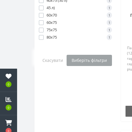
40х75 (50 л)
1
45 л)
1
60х70
1
60х75
1
75х75
1
80х75
1
Па
(1
та
Скасувати
Виберіть фільтри
са
рі
ре
щі
0
до
по
0
0