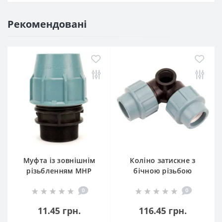
Рекомендовані
Муфта із зовнішнім
Коліно затискне з
різьбленням МНР
бічною різьбою
SantehPlast
(КЗБР) SantehPlast
0
0
11.45 грн.
116.45 грн.