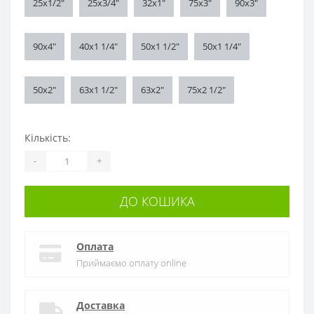
25x1/2"
25x3/4"
32x1"
75x3"
90x3"
90x4"
40x1 1/4"
50x1 1/2"
50x1 1/4"
50x2"
63x1 1/2"
63x2"
75x2 1/2"
Кількість:
-
+
ДО КОШИКА
Оплата
Приймаємо оплату online
Доставка