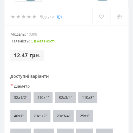
Відгуки:
(0)
Модель:
10398
Наявність:
Є в наявності
12.47 грн.
Доступні варіанти
*
Діаметр
32x1/2"
110x4"
32x3/4"
110x3"
40x1"
20x1/2"
20x3/4"
25x1"