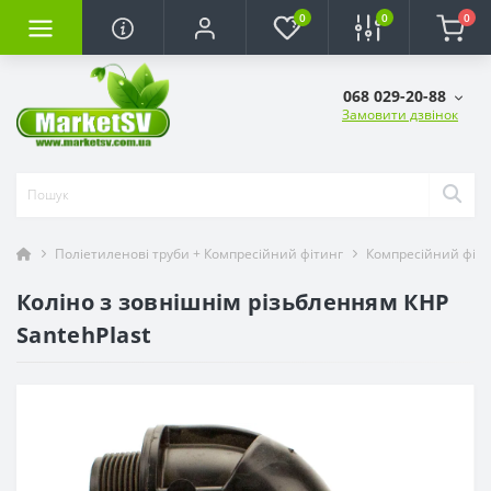
0
0
0
068 029-20-88
Замовити дзвінок
Поліетиленові труби + Компресійний фітинг
Компресійний фіти
Коліно з зовнішнім різьбленням КНР
SantehPlast