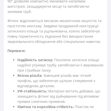
90° дозволяє компактно змінювати напрямок
магістралі, заощаджуючи місце та запобігаючи
заломам труб.
Фітинг відрізняється високою механічною міцністю та
простотою монтажу. Завдяки продуманій конструкції
затискного кільця та ущільнювача, коліно забезпечує
повну герметичність з'єднання без використання
зварювального обладнання або спеціальних навичок.
Переваги:
Надійність затиску:
Посилене затискне кільце
надійно утримує трубу, запобігаючи її вириванню
при стрибках тиску.
Якісна різьба:
Зовнішня різьба має чіткий
профіль, що забезпечує щільне стикування з
відповідною деталлю.
УФ-стабільність:
Матеріал містить добавки, що
захищають фітинг від руйнування під впливом
прямих сонячних променів.
Хімічна та корозійна стійкість:
Пластик не