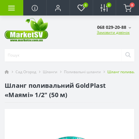
0
0
0
068 029-20-88
Замовити дзвінок
Сад Огород
Шланги
Поливальні шланги
Шланг поливальни
Шланг поливальний GoldPlast
«Маямі» 1/2" (50 м)