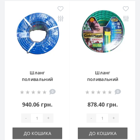
Шланг
Шланг
поливальний
поливальний
GoldPlast «Силікон
GoldPlast «Маямі»
0
0
Хвиля» 1/2" (50 м)
1/2" (30 м)
940.06 грн.
878.40 грн.
-
+
-
+
ДО КОШИКА
ДО КОШИКА