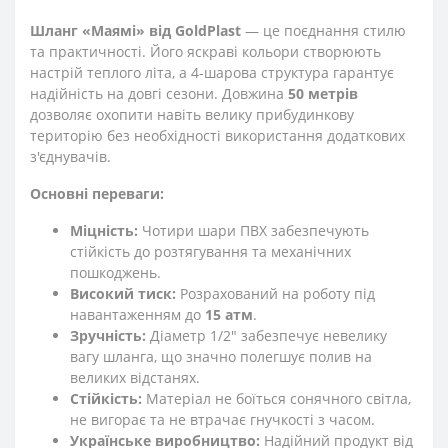
Шланг «Маямі» від GoldPlast
— це поєднання стилю
та практичності. Його яскраві кольори створюють
настрій теплого літа, а 4-шарова структура гарантує
надійність на довгі сезони. Довжина
50 метрів
дозволяє охопити навіть велику прибудинкову
територію без необхідності використання додаткових
з'єднувачів.
Основні переваги:
Міцність:
Чотири шари ПВХ забезпечують
стійкість до розтягування та механічних
пошкоджень.
Високий тиск:
Розрахований на роботу під
навантаженням до
15 атм
.
Зручність:
Діаметр 1/2" забезпечує невелику
вагу шланга, що значно полегшує полив на
великих відстанях.
Стійкість:
Матеріал не боїться сонячного світла,
не вигорає та не втрачає гнучкості з часом.
Українське виробництво:
Надійний продукт від