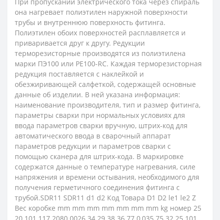
При пропускании электрического тока через спираль
она нагревает полиэтилен наружной поверхности
трубы и внутреннюю поверхность фитинга.
Полиэтилен обоих поверхностей расплавляется и
приваривается друг к другу. Редукции
терморезисторные производятся из полиэтилена
марки ПЭ100 или PE100-RC. Каждая терморезисторная
редукция поставляется с наклейкой и
обезжиривающей салфеткой, содержащей основные
данные об изделии. В ней указана информация:
наименование производителя, тип и размер фитинга,
параметры сварки при нормальных условиях для
ввода параметров сварки вручную, штрих-код для
автоматического ввода в сварочный аппарат
параметров редукции и параметров сварки с
помощью сканера для штрих-кода. В маркировке
содержатся данные о температуре нагревания, силе
напряжения и времени остывания, необходимого для
получения герметичного соединения фитинга с
трубой.SDR11 SDR11 d1 d2 Код Товара D1 D2 le1 le2 Z
Вес коробке mm mm mm mm mm mm mm kg номер 25
20 101 117 2080 0026 34 29 38 36 77 0,035 75 32 25 101