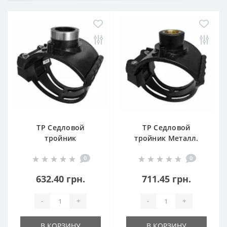
ТР Седловой
ТР Седловой
тройник
тройник Металл.
Пластиковая
резьба 40В-ПЭ100
0
0
резьба 40В-ПЭ100
SDR11
SDR11
632.40 грн.
711.45 грн.
-
+
-
+
В КОРЗИНУ
В КОРЗИНУ