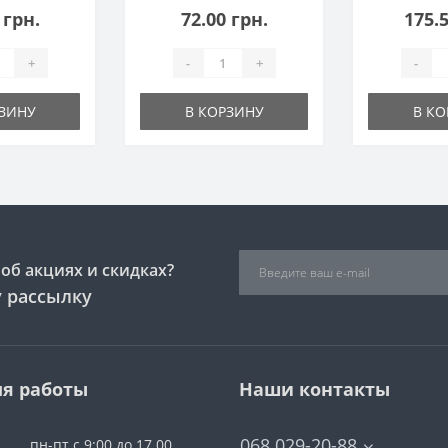
 грн.
72.00 грн.
175.5
+
-
+
-
РЗИНУ
В КОРЗИНУ
В КО
об акциях и скидках?
 рассылку
я работы
Наши контакты
068 029-20-88
пн-пт с 9:00 до 17.00