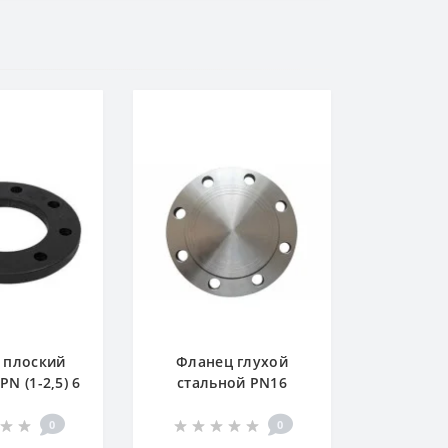
 плоский
Фланец глухой
PN (1-2,5) 6
стальной PN16
0
0