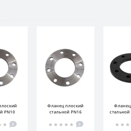
плоский
Фланец плоский
Фланец
ой PN10
стальной PN16
стальной 
0
0