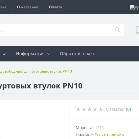
авка
О магазине
Оплата
г
Информация
Обратная связь
 свободный для буртовых втулок PN10
уртовых втулок PN10
Отзывы:
(0)
Модель:
11273
Наличие:
Есть в наличии