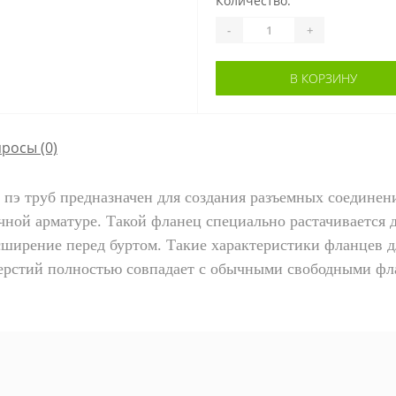
Количество:
-
+
В КОРЗИНУ
просы
(0)
 пэ труб предназначен для создания разъемных соедине
ной арматуре. Такой фланец специально растачивается д
ширение перед буртом. Такие характеристики фланцев д
тверстий полностью совпадает с обычными свободными ф