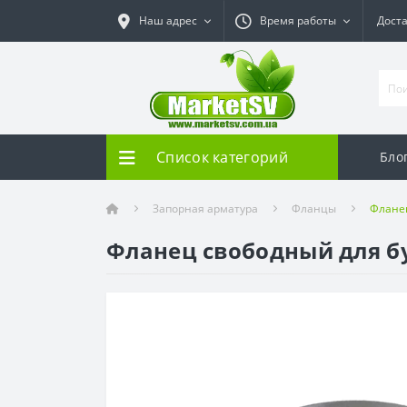
Наш адрес
Время работы
Дост
Список категорий
Бло
Запорная арматура
Фланцы
Фланец
Фланец свободный для б