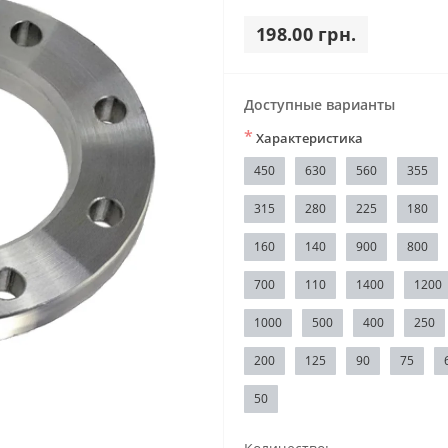
198.00 грн.
Доступные варианты
*
Характеристика
450
630
560
355
315
280
225
180
160
140
900
800
700
110
1400
1200
1000
500
400
250
200
125
90
75
50